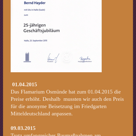
01.04.2015
Das Flamarium Osmünde hat zum 01.04.2015 die
Preise erhöht. Deshalb mussten wir auch den Preis
für die anonyme Beisetzung im Friedgarten
Mitteldeutschland anpassen.
09.03.2015
Trotz umfangreicher Baumaßnahmen am