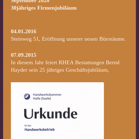
September 2020
30jähriges Firmenjubiläum
04.01.2016
Steinweg 51, Eröffnung unserer neuen Büroräume.
07.09.2015
In diesem Jahr feiert RHEA Bestattungen Bernd
Hayder sein 25 jähriges Geschäftsjubiläum,